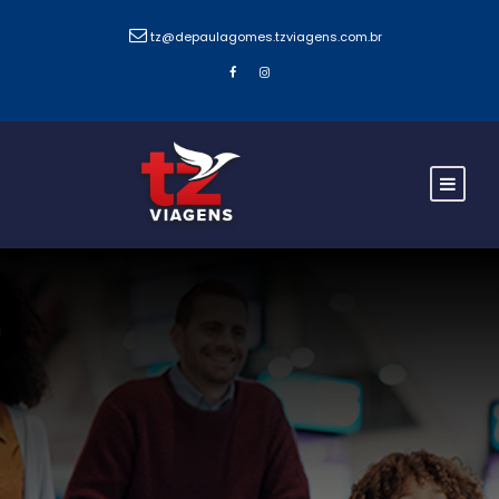
tz@depaulagomes.tzviagens.com.br