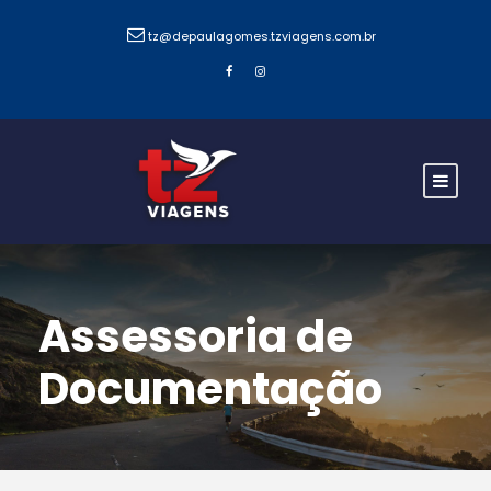
tz@depaulagomes.tzviagens.com.br
Assessoria de
Documentação